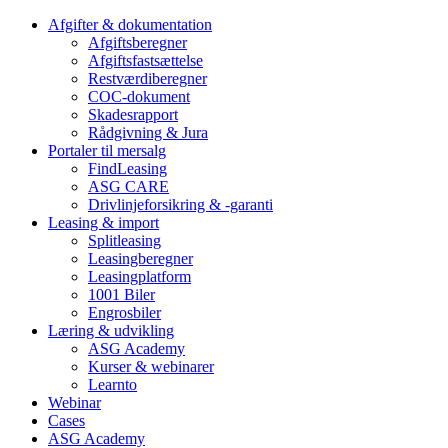
Afgifter & dokumentation
Afgiftsberegner
Afgiftsfastsættelse
Restværdiberegner
COC-dokument
Skadesrapport
Rådgivning & Jura
Portaler til mersalg
FindLeasing
ASG CARE
Drivlinjeforsikring & -garanti
Leasing & import
Splitleasing
Leasingberegner
Leasingplatform
1001 Biler
Engrosbiler
Læring & udvikling
ASG Academy
Kurser & webinarer
Learnto
Webinar
Cases
ASG Academy