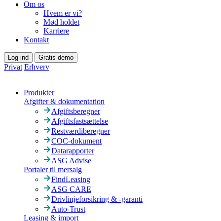
Om os
Hvem er vi?
Mød holdet
Karriere
Kontakt
Log ind
Gratis demo
Privat
Erhverv
Produkter
Afgifter & dokumentation
Afgiftsberegner
Afgiftsfastsættelse
Restværdiberegner
COC-dokument
Datarapporter
ASG Advise
Portaler til mersalg
FindLeasing
ASG CARE
Drivlinjeforsikring & -garanti
Auto-Trust
Leasing & import