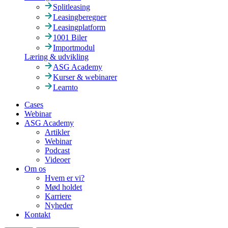
Splitleasing
Leasingberegner
Leasingplatform
1001 Biler
Importmodul
Læring & udvikling
ASG Academy
Kurser & webinarer
Learnto
Cases
Webinar
ASG Academy
Artikler
Webinar
Podcast
Videoer
Om os
Hvem er vi?
Mød holdet
Karriere
Nyheder
Kontakt