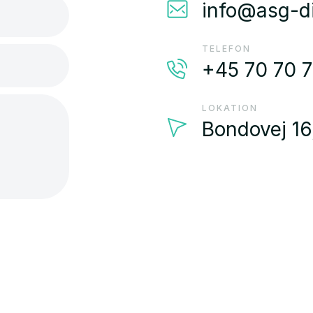
info@asg-di
TELEFON
+45 70 70 7
LOKATION
Bondovej 1