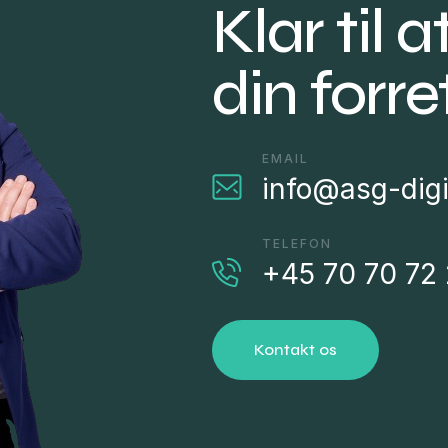
Klar til a
din forr
EMAIL
info@asg-digi
TELEFON
+45 70 70 72 
Kontakt os