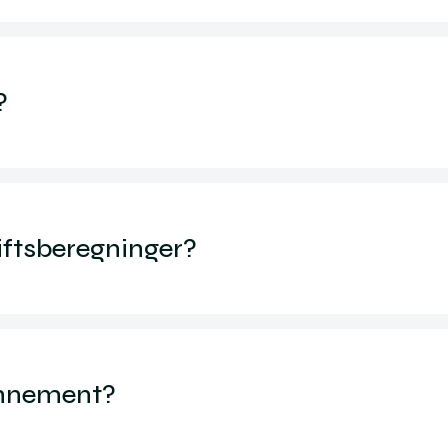
?
iftsberegninger?
onnement?