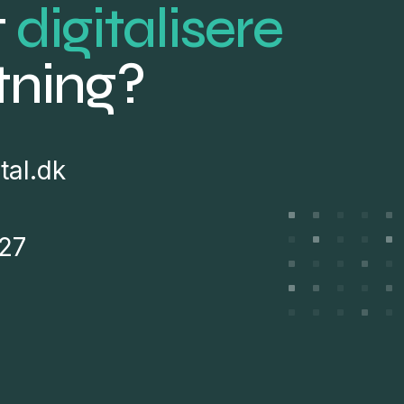
t
digitalisere
etning?
tal.dk
27