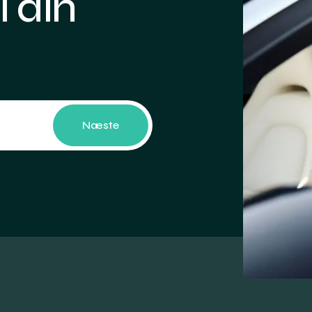
i din
Næste