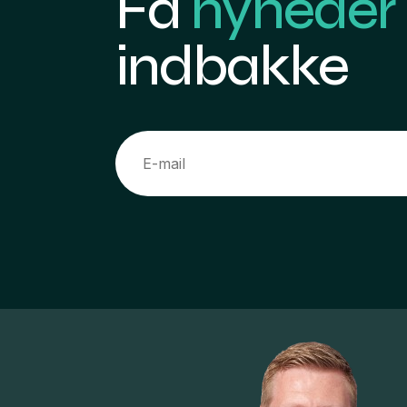
Få
nyheder
indbakke