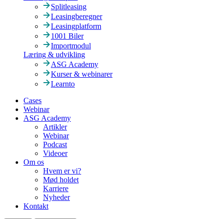
Splitleasing
Leasingberegner
Leasingplatform
1001 Biler
Importmodul
Læring & udvikling
ASG Academy
Kurser & webinarer
Learnto
Cases
Webinar
ASG Academy
Artikler
Webinar
Podcast
Videoer
Om os
Hvem er vi?
Mød holdet
Karriere
Nyheder
Kontakt