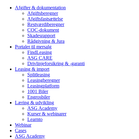
Afgifter & dokumentation
Afgiftsberegner
Afgiftsfastsættelse
Restværdiberegner
COC-dokument
Skadesrapport
Rådgivning & Jura
Portaler til mersalg
FindLeasing
ASG CARE
Drivlinjeforsikring & -garanti
Leasing & import
Splitleasing
Leasingberegner
Leasingplatform
1001 Biler
Engrosbiler
Læring & udvikling
ASG Academy
Kurser & webinarer
Learnto
Webinar
Cases
ASG Academy