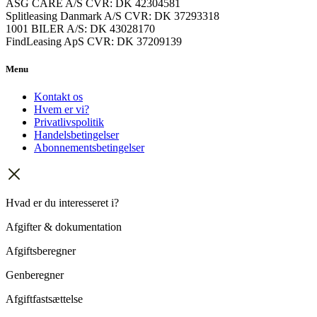
ASG CARE A/S CVR: DK 42304581
Splitleasing Danmark A/S CVR: DK 37293318
1001 BILER A/S: DK 43028170
FindLeasing ApS CVR: DK 37209139
Menu
Kontakt os
Hvem er vi?
Privatlivspolitik
Handelsbetingelser
Abonnementsbetingelser
Hvad er du interesseret i?
Afgifter & dokumentation
Afgiftsberegner
Genberegner
Afgiftfastsættelse