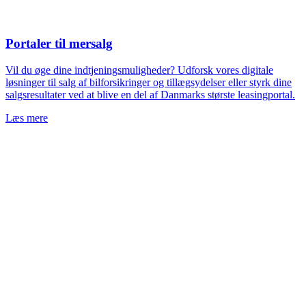
Portaler til mersalg
Vil du øge dine indtjeningsmuligheder? Udforsk vores digitale
løsninger til salg af bilforsikringer og tillægsydelser eller styrk dine
salgsresultater ved at blive en del af Danmarks største leasingportal.
Læs mere