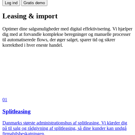
Log ind
Gratis demo
Leasing & import
Optimer dine salgsmuligheder med digital effektivisering. Vi hjælper
dig med at forvandle komplekse beregninger og manuelle processer
til automatiserede flows, der øger salget, sparer tid og sikrer
korrekthed i hver eneste handel.
01
Splitleasing
Danmarks største administrationshus af splitleasing. Vi klæder dig
på til salg og rådgivning af splitleasing, så dine kunder kan undgå
firmabilsbeskatningen.