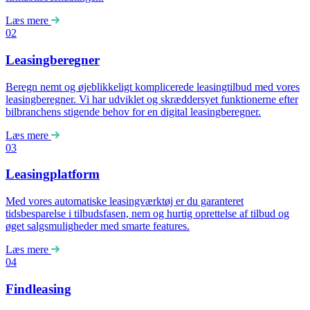
Læs mere
02
Leasingberegner
Beregn nemt og øjeblikkeligt komplicerede leasingtilbud med vores
leasingberegner. Vi har udviklet og skræddersyet funktionerne efter
bilbranchens stigende behov for en digital leasingberegner.
Læs mere
03
Leasingplatform
Med vores automatiske leasingværktøj er du garanteret
tidsbesparelse i tilbudsfasen, nem og hurtig oprettelse af tilbud og
øget salgsmuligheder med smarte features.
Læs mere
04
Findleasing