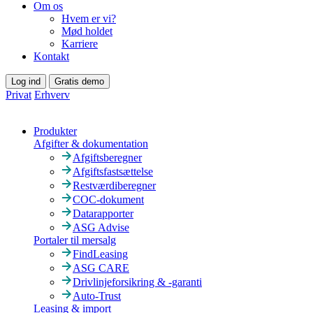
Om os
Hvem er vi?
Mød holdet
Karriere
Kontakt
Log ind
Gratis demo
Privat
Erhverv
Produkter
Afgifter & dokumentation
Afgiftsberegner
Afgiftsfastsættelse
Restværdiberegner
COC-dokument
Datarapporter
ASG Advise
Portaler til mersalg
FindLeasing
ASG CARE
Drivlinjeforsikring & -garanti
Auto-Trust
Leasing & import