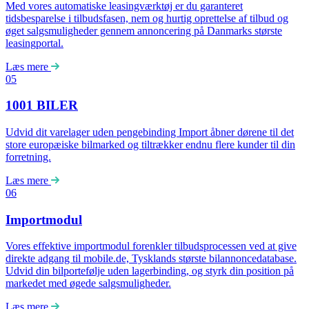
Med vores automatiske leasingværktøj er du garanteret
tidsbesparelse i tilbudsfasen, nem og hurtig oprettelse af tilbud og
øget salgsmuligheder gennem annoncering på Danmarks største
leasingportal.
Læs mere
05
1001 BILER
Udvid dit varelager uden pengebinding Import åbner dørene til det
store europæiske bilmarked og tiltrækker endnu flere kunder til din
forretning.
Læs mere
06
Importmodul
Vores effektive importmodul forenkler tilbudsprocessen ved at give
direkte adgang til mobile.de, Tysklands største bilannoncedatabase.
Udvid din bilportefølje uden lagerbinding, og styrk din position på
markedet med øgede salgsmuligheder.
Læs mere