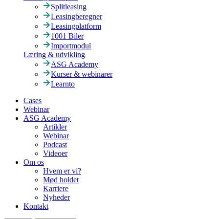
Splitleasing
Leasingberegner
Leasingplatform
1001 Biler
Importmodul
Læring & udvikling
ASG Academy
Kurser & webinarer
Learnto
Cases
Webinar
ASG Academy
Artikler
Webinar
Podcast
Videoer
Om os
Hvem er vi?
Mød holdet
Karriere
Nyheder
Kontakt