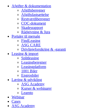
Afgifter & dokumentation
Afgiftsberegner
Afgiftsfastsættelse
Restværdiberegner
COC-dokument
Skadesrapport
Rådgivning & Jura
Portaler til mersalg
FindLeasing
ASG CARE
Drivlinjeforsikring & -garanti
Leasing & import
Splitleasing
Leasingberegner
Leasingplatform
1001 Biler
Engrosbiler
Læring & udvikling
ASG Academy
Kurser & webinarer
Learnto
Webinar
Cases
ASG Academy