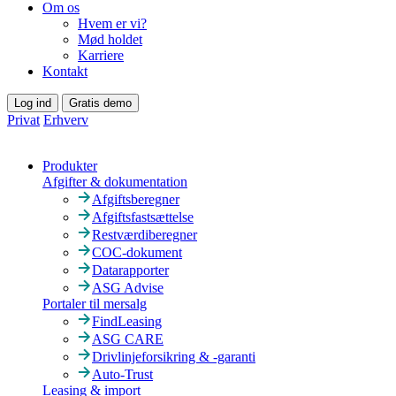
Om os
Hvem er vi?
Mød holdet
Karriere
Kontakt
Log ind
Gratis demo
Privat
Erhverv
Produkter
Afgifter & dokumentation
Afgiftsberegner
Afgiftsfastsættelse
Restværdiberegner
COC-dokument
Datarapporter
ASG Advise
Portaler til mersalg
FindLeasing
ASG CARE
Drivlinjeforsikring & -garanti
Auto-Trust
Leasing & import