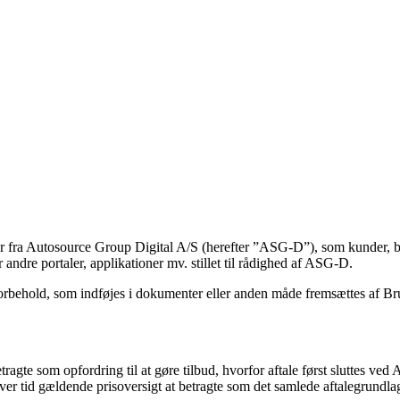
cer fra Autosource Group Digital A/S (herefter ”ASG-D”), som kunder, b
 andre portaler, applikationer mv. stillet til rådighed af ASG-D.
orbehold, som indføjes i dokumenter eller anden måde fremsættes af Br
agte som opfordring til at gøre tilbud, hvorfor aftale først sluttes ved 
er tid gældende prisoversigt at betragte som det samlede aftalegrundla