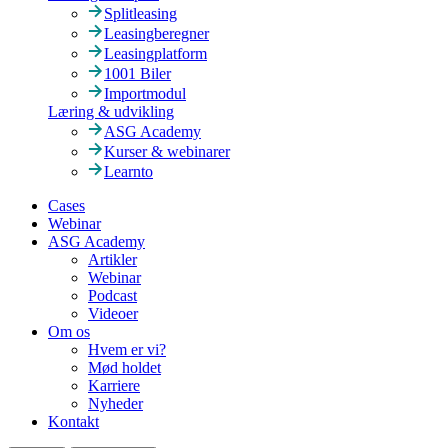
Splitleasing
Leasingberegner
Leasingplatform
1001 Biler
Importmodul
Læring & udvikling
ASG Academy
Kurser & webinarer
Learnto
Cases
Webinar
ASG Academy
Artikler
Webinar
Podcast
Videoer
Om os
Hvem er vi?
Mød holdet
Karriere
Nyheder
Kontakt