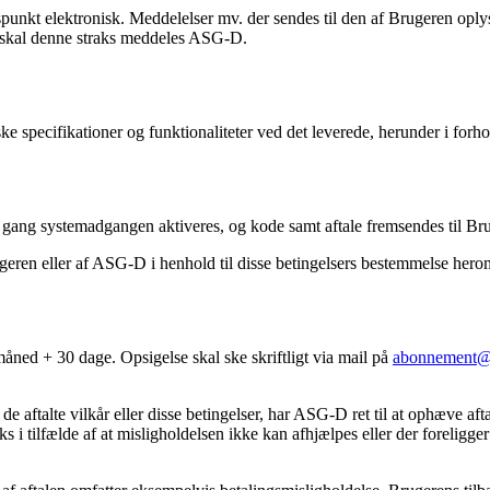
t elektronisk. Meddelelser mv. der sendes til den af Brugeren oplys
, skal denne straks meddeles ASG-D.
ke specifikationer og funktionaliteter ved det leverede, herunder i forhol
gang systemadgangen aktiveres, og kode samt aftale fremsendes til Bru
eren eller af ASG-D i henhold til disse betingelsers bestemmelse hero
ned + 30 dage. Opsigelse skal ske skriftligt via mail på
abonnement@a
, de aftalte vilkår eller disse betingelser, har ASG-D ret til at ophæve a
ks i tilfælde af at misligholdelsen ikke kan afhjælpes eller der foreligge