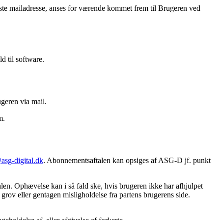
te mailadresse, anses for værende kommet frem til Brugeren ved
d til software.
geren via mail.
m.
sg-digital.dk
. Abonnementsaftalen kan opsiges af ASG-D jf. punkt
ftalen. Ophævelse kan i så fald ske, hvis brugeren ikke har afhjulpet
r grov eller gentagen misligholdelse fra partens brugerens side.