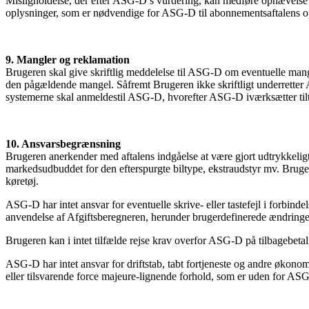
Misligholdelse, der efter ASG-D ́s vurdering, kan medføre ophævelse af
oplysninger, som er nødvendige for ASG-D til abonnementsaftalens o
9. Mangler og reklamation
Brugeren skal give skriftlig meddelelse til ASG-D om eventuelle mang
den pågældende mangel. Såfremt Brugeren ikke skriftligt underretter AS
systemerne skal anmeldestil ASG-D, hvorefter ASG-D iværksætter til
10. Ansvarsbegrænsning
Brugeren anerkender med aftalens indgåelse at være gjort udtrykkeligt 
markedsudbuddet for den efterspurgte biltype, ekstraudstyr mv. Brugeren
køretøj.
ASG-D har intet ansvar for eventuelle skrive- eller tastefejl i forbin
anvendelse af Afgiftsberegneren, herunder brugerdefinerede ændringe
Brugeren kan i intet tilfælde rejse krav overfor ASG-D på tilbagebetali
ASG-D har intet ansvar for driftstab, tabt fortjeneste og andre øko
eller tilsvarende force majeure-lignende forhold, som er uden for ASG-