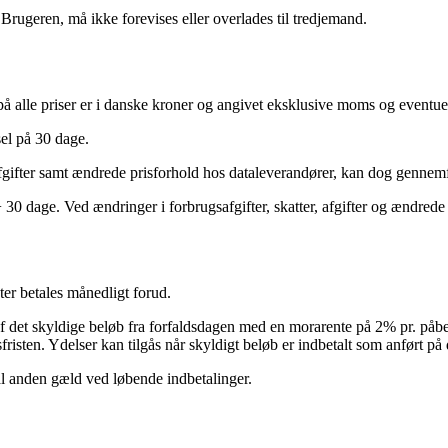
rugeren, må ikke forevises eller overlades til tredjemand.
å alle priser er i danske kroner og angivet eksklusive moms og eventuel
el på 30 dage.
er afgifter samt ændrede prisforhold hos dataleverandører, kan dog genne
dage. Ved ændringer i forbrugsafgifter, skatter, afgifter og ændrede p
ter betales månedligt forud.
af det skyldige beløb fra forfaldsdagen med en morarente på 2% pr. på
sfristen. Ydelser kan tilgås når skyldigt beløb er indbetalt som anført på
 al anden gæld ved løbende indbetalinger.