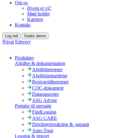
Om os
Hvem er vi?
Mød holdet
Karriere
Kontakt
Log ind
Gratis demo
Privat
Erhverv
Produkter
Afgifter & dokumentation
Afgiftsberegner
Afgiftsfastsættelse
Restværdiberegner
COC-dokument
Datarapporter
ASG Advise
Portaler til mersalg
FindLeasing
ASG CARE
Drivlinjeforsikring & -garanti
Auto-Trust
Leasing & import