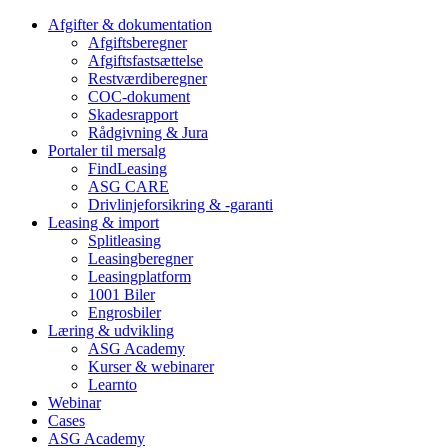
Afgifter & dokumentation
Afgiftsberegner
Afgiftsfastsættelse
Restværdiberegner
COC-dokument
Skadesrapport
Rådgivning & Jura
Portaler til mersalg
FindLeasing
ASG CARE
Drivlinjeforsikring & -garanti
Leasing & import
Splitleasing
Leasingberegner
Leasingplatform
1001 Biler
Engrosbiler
Læring & udvikling
ASG Academy
Kurser & webinarer
Learnto
Webinar
Cases
ASG Academy