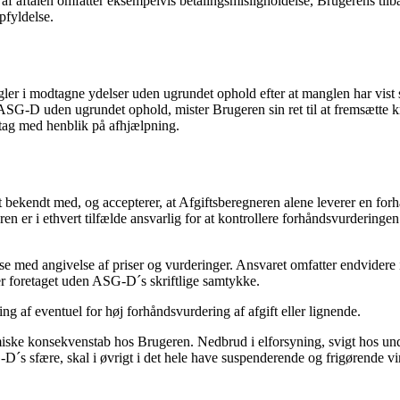
 aftalen omfatter eksempelvis betalingsmisligholdelse, Brugerens tilbage
pfyldelse.
ler i modtagne ydelser uden ugrundet ophold efter at manglen har vist
G-D uden ugrundet ophold, mister Brugeren sin ret til at fremsætte krav 
tag med henblik på afhjælpning.
bekendt med, og accepterer, at Afgiftsberegneren alene leverer en forhån
 er i ethvert tilfælde ansvarlig for at kontrollere forhåndsvurderingen 
delse med angivelse af priser og vurderinger. Ansvaret omfatter endvidere
r foretaget uden ASG-D´s skriftlige samtykke.
ng af eventuel for høj forhåndsvurdering af afgift eller lignende.
nomiske konsekvenstab hos Brugeren. Nedbrud i elforsyning, svigt hos 
D´s sfære, skal i øvrigt i det hele have suspenderende og frigørende vir