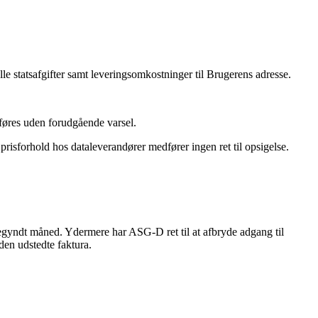
le statsafgifter samt leveringsomkostninger til Brugerens adresse.
mføres uden forudgående varsel.
risforhold hos dataleverandører medfører ingen ret til opsigelse.
begyndt måned. Ydermere har ASG-D ret til at afbryde adgang til
 den udstedte faktura.