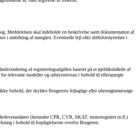
holdelse af, eller afgivelse af forkerte,
 sig. Meddelelsen skal indeholde en beskrivelse samt dokumentation af
i anledning af manglen. Eventuelle fejl eller driftsforstyrrelser i
dsvurdering af registreringsafgiften baseret på et øjebliksbillede af
for relevante modeller og udstyrsniveau i forhold til efterspurgte
 ikke forhold, der skyldes Brugerens fejlagtige eller uhensigtsmæssige
underleverandører (herunder CPR, CVR, SKAT, motorregistret m.fl.)
kning i forhold til forpligtelserne overfor Brugeren.