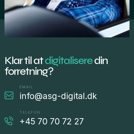
Klar til at
digitalisere
din
forretning?
EMAIL
info@asg-digital.dk
TELEFON
+45 70 70 72 27