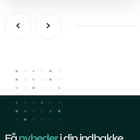
Få
nyheder
i din indbakke