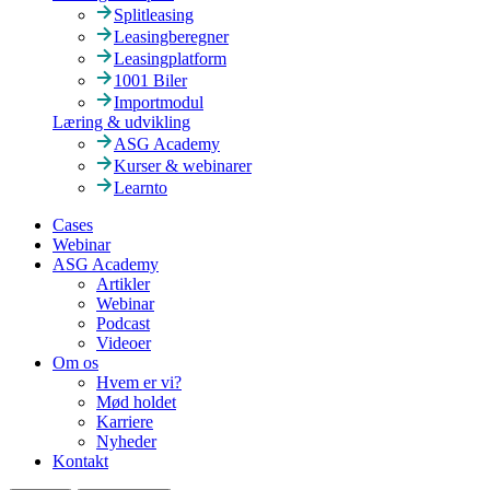
Splitleasing
Leasingberegner
Leasingplatform
1001 Biler
Importmodul
Læring & udvikling
ASG Academy
Kurser & webinarer
Learnto
Cases
Webinar
ASG Academy
Artikler
Webinar
Podcast
Videoer
Om os
Hvem er vi?
Mød holdet
Karriere
Nyheder
Kontakt