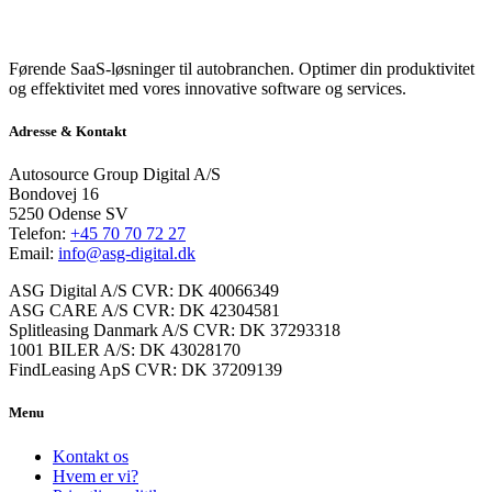
Førende SaaS-løsninger til autobranchen. Optimer din produktivitet
og effektivitet med vores innovative software og services.
Adresse & Kontakt
Autosource Group Digital A/S
Bondovej 16
5250 Odense SV
Telefon:
+45 70 70 72 27
Email:
info@asg-digital.dk
ASG Digital A/S CVR: DK 40066349
ASG CARE A/S CVR: DK 42304581
Splitleasing Danmark A/S CVR: DK 37293318
1001 BILER A/S: DK 43028170
FindLeasing ApS CVR: DK 37209139
Menu
Kontakt os
Hvem er vi?