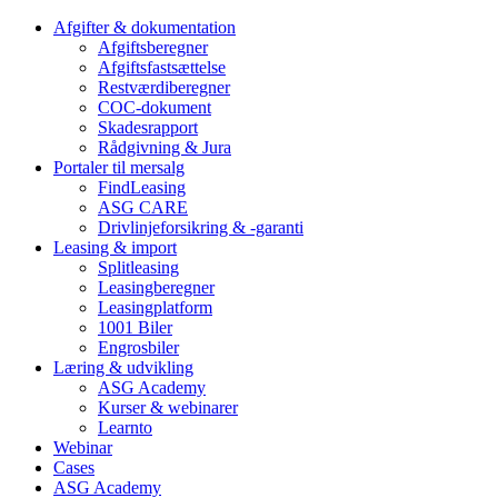
Afgifter & dokumentation
Afgiftsberegner
Afgiftsfastsættelse
Restværdiberegner
COC-dokument
Skadesrapport
Rådgivning & Jura
Portaler til mersalg
FindLeasing
ASG CARE
Drivlinjeforsikring & -garanti
Leasing & import
Splitleasing
Leasingberegner
Leasingplatform
1001 Biler
Engrosbiler
Læring & udvikling
ASG Academy
Kurser & webinarer
Learnto
Webinar
Cases
ASG Academy