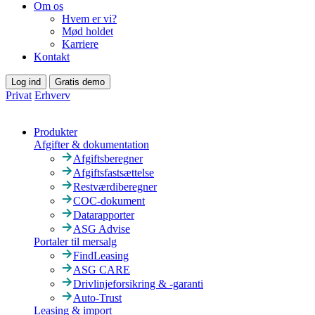
Om os
Hvem er vi?
Mød holdet
Karriere
Kontakt
Log ind
Gratis demo
Privat
Erhverv
Produkter
Afgifter & dokumentation
Afgiftsberegner
Afgiftsfastsættelse
Restværdiberegner
COC-dokument
Datarapporter
ASG Advise
Portaler til mersalg
FindLeasing
ASG CARE
Drivlinjeforsikring & -garanti
Auto-Trust
Leasing & import