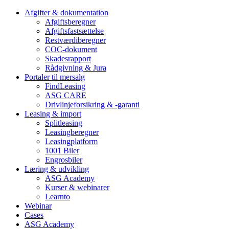
Afgifter & dokumentation
Afgiftsberegner
Afgiftsfastsættelse
Restværdiberegner
COC-dokument
Skadesrapport
Rådgivning & Jura
Portaler til mersalg
FindLeasing
ASG CARE
Drivlinjeforsikring & -garanti
Leasing & import
Splitleasing
Leasingberegner
Leasingplatform
1001 Biler
Engrosbiler
Læring & udvikling
ASG Academy
Kurser & webinarer
Learnto
Webinar
Cases
ASG Academy