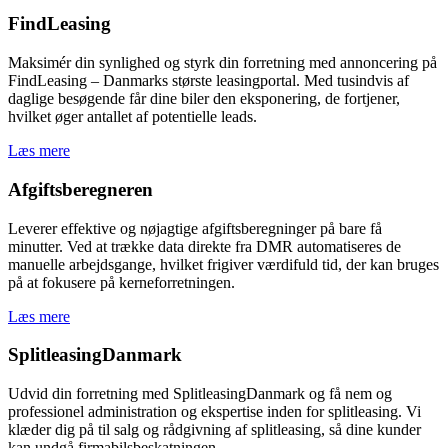
FindLeasing
Maksimér din synlighed og styrk din forretning med annoncering på
FindLeasing – Danmarks største leasingportal. Med tusindvis af
daglige besøgende får dine biler den eksponering, de fortjener,
hvilket øger antallet af potentielle leads.
Læs mere
Afgiftsberegneren
Leverer effektive og nøjagtige afgiftsberegninger på bare få
minutter. Ved at trække data direkte fra DMR automatiseres de
manuelle arbejdsgange, hvilket frigiver værdifuld tid, der kan bruges
på at fokusere på kerneforretningen.
Læs mere
SplitleasingDanmark
Udvid din forretning med SplitleasingDanmark og få nem og
professionel administration og ekspertise inden for splitleasing. Vi
klæder dig på til salg og rådgivning af splitleasing, så dine kunder
kan undgå firmabilsbeskatningen.