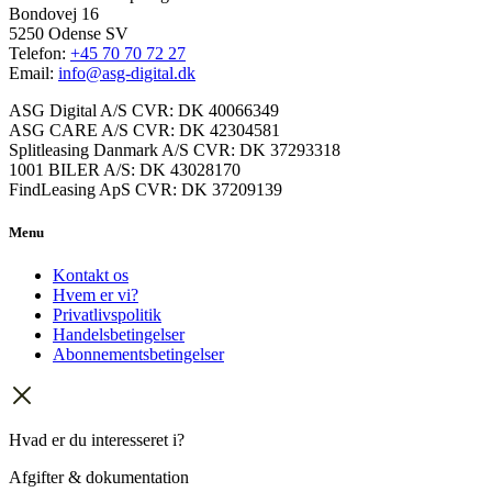
Bondovej 16
5250 Odense SV
Telefon:
+45 70 70 72 27
Email:
info@asg-digital.dk
ASG Digital A/S CVR: DK 40066349
ASG CARE A/S CVR: DK 42304581
Splitleasing Danmark A/S CVR: DK 37293318
1001 BILER A/S: DK 43028170
FindLeasing ApS CVR: DK 37209139
Menu
Kontakt os
Hvem er vi?
Privatlivspolitik
Handelsbetingelser
Abonnementsbetingelser
Hvad er du interesseret i?
Afgifter & dokumentation