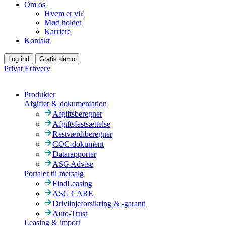
Om os
Hvem er vi?
Mød holdet
Karriere
Kontakt
Log ind
Gratis demo
Privat
Erhverv
Produkter
Afgifter & dokumentation
Afgiftsberegner
Afgiftsfastsættelse
Restværdiberegner
COC-dokument
Datarapporter
ASG Advise
Portaler til mersalg
FindLeasing
ASG CARE
Drivlinjeforsikring & -garanti
Auto-Trust
Leasing & import