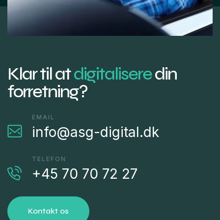
Klar til at
digitalisere
din
forretning?
EMAIL
info@asg-digital.dk
TELEFON
+45 70 70 72 27
Kontakt os