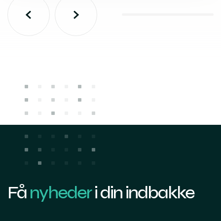
Få
nyheder
i din indbakke