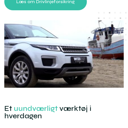
Læs om Drivlinjeforsikring
Et
uundværligt
værktøj i
hverdagen