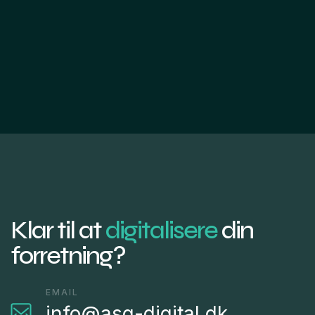
Klar til at
digitalisere
din
forretning?
EMAIL
info@asg-digital.dk