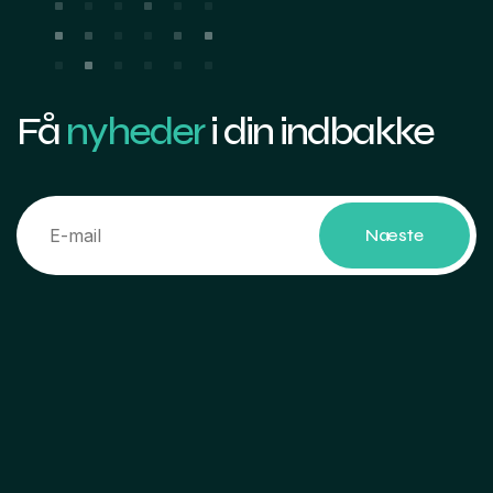
Få
nyheder
i din indbakke
Næste