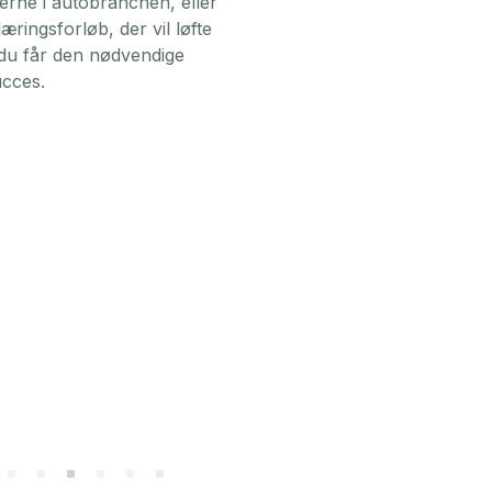
erne i autobranchen, eller
æringsforløb, der vil løfte
at du får den nødvendige
ucces.