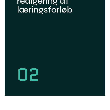
redigering af
læringsforløb
02