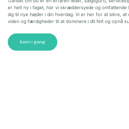
Uanset om du er en erfaren leder, salgsguru, servicestj
er helt ny i faget, har vi skræddersyede og omfattende l
dig til nye højder i din hverdag. Vi er her for at sikre, 
viden og færdigheder til at dominere i dit felt og opnå s
Kom i gang