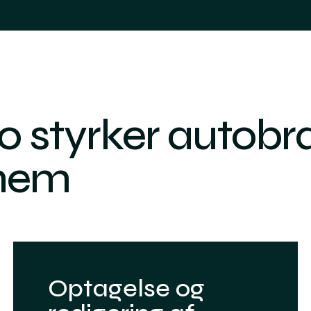
o styrker autob
nem
Optagelse og