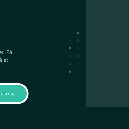
r. Få
å et
kt mig