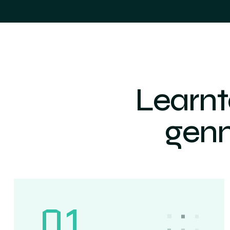
Learnt
gen
01