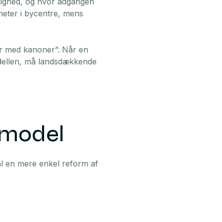
dighed, og hvor adgangen
ometer i bycentre, mens
er med kanoner”. Når en
modellen, må landsdækkende
e model
tal en mere enkel reform af