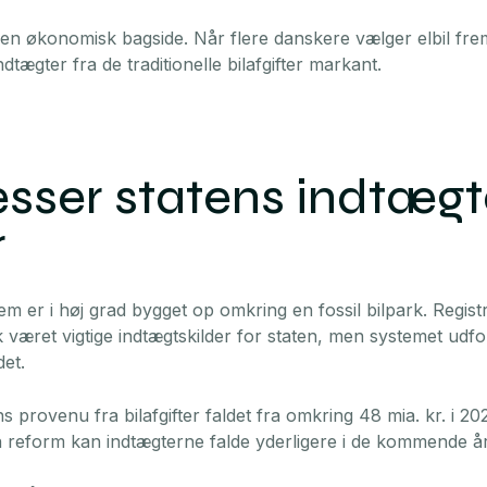
en økonomisk bagside. Når flere danskere vælger elbil fre
indtægter fra de traditionelle bilafgifter markant.
resser statens indtægt
r
 er i høj grad bygget op omkring en fossil bilpark. Registre
sk været vigtige indtægtskilder for staten, men systemet udfo
et.
ns provenu fra bilafgifter faldet fra omkring 48 mia. kr. i 20
n reform kan indtægterne falde yderligere i de kommende år