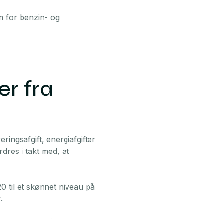
m for benzin- og
er fra
ringsafgift, energiafgifter
rdres i takt med, at
20 til et skønnet niveau på
.