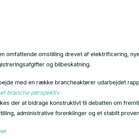
en omfattende omstilling drevet af elektrificering, n
istreringsafgifter og bilbeskatning.
rbejde med en række brancheaktører udarbejdet rap
 et branche perspektiv.
s der at bidrage konstruktivt til debatten om fremt
lling, administrative forenklinger og et stabilt prove
her