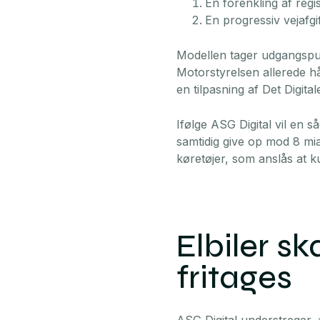
En forenkling af regis
En progressiv vejafgi
Modellen tager udgangspun
Motorstyrelsen allerede h
en tilpasning af Det Digita
Ifølge ASG Digital vil en
samtidig give op mod 8 mia
køretøjer, som anslås at 
Elbiler s
fritages