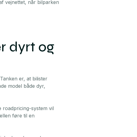
 vejnettet, når bilparken
 dyrt og
Tanken er, at bilister
nde model både dyr,
 roadpricing-system vil
llen føre til en