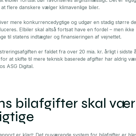
t elbiler fortsat bør favoriseres afgiftsmæssigt. Det er vigti
 at flere danskere vælger klimavenlige biler.
bliver mere konkurrencedygtige og udgør en stadig større de
educeres. Elbiler skal altså fortsat have en fordel – men ikk
ge til statens indtægter og finansieringen af vejnettet.
treringsafgiften er faldet fra over 20 mia. kr. årligt i sidste å
 for at skifte til mere teknisk baserede afgifter har aldrig v
hos ASG Digital.
s bilafgifter skal væ
gtige
apport er klart: Det nuværende system for bilafgifter er bl