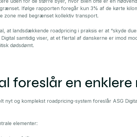
re uden for de større byer, hvor bilen ofte er en nødven
 begrænset. Ifølge rapporten foregår kun 3% af de kørte kil
le zone med begrænset kollektiv transport.
al, at landsdækkende roadpricing i praksis er at “skyde du
Digital samtidig viser, at et flertal af danskerne er imod 
itisk dødsdømt.
al foreslår en enkler
 helt nyt og komplekst roadpricing-system foreslår ASG Digi
trale elementer: