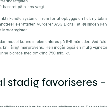
treringsafgiften
ft baseret på bilens vægt
kt i kendte systemer frem for at opbygge en helt ny teknis
åndterer ejerafgifter, vurderer ASG Digital, at løsningen 
le Motorregister.
 sådan model kunne implementeres på 6-9 måneder. Ved fuld 
. kr. i årligt merprovenu. Heri indgår også en mulig vignet
kunne bidrage med omkring 750 mio. kr.
kal stadig favoriseres 