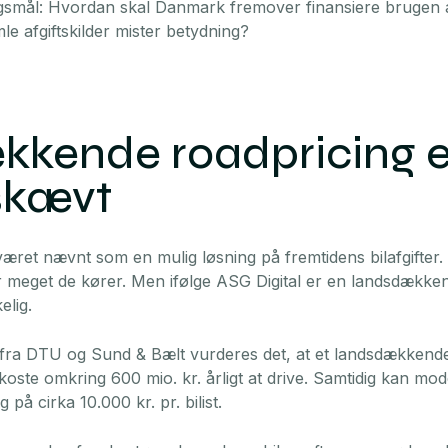
rgsmål: Hvordan skal Danmark fremover finansiere brugen af
le afgiftskilder mister betydning?
kende roadpricing er
skævt
været nævnt som en mulig løsning på fremtidens bilafgifter. 
or meget de kører. Men ifølge ASG Digital er en landsdække
elig.
r fra DTU og Sund & Bælt vurderes det, at et landsdækkende
koste omkring 600 mio. kr. årligt at drive. Samtidig kan mode
g på cirka 10.000 kr. pr. bilist.