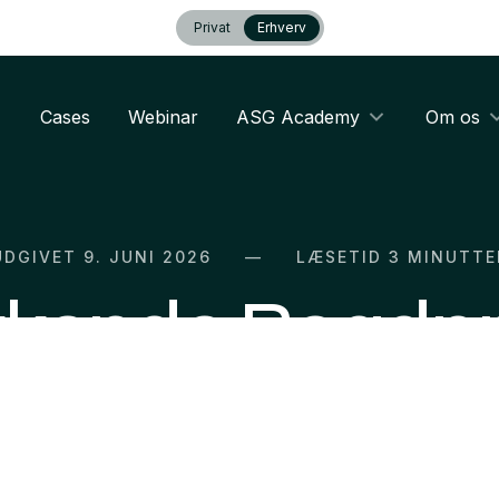
Privat
Erhverv
Cases
Webinar
ASG Academy
Om os
UDGIVET 9. JUNI 2026
LÆSETID
3 MINUTTE
ende Roadpri
som dødsdøm