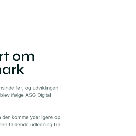
rt om
mark
nsinde før, og udviklingen
lev ifølge ASG Digital
an der komme yderligere op
 den faldende udledning fra