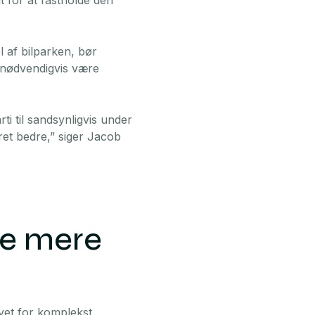
gt for at fastholde den
l af bilparken, bør
e nødvendigvis være
rti til sandsynligvis under
æret bedre,” siger Jacob
re mere
evet for komplekst,