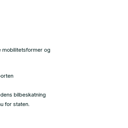
ye mobilitetsformer og
porten
idens bilbeskatning
nu for staten.