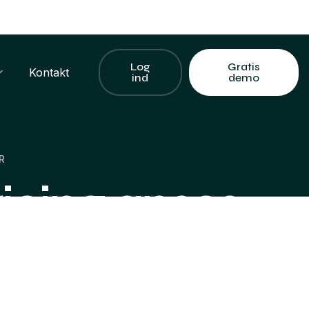
Log
Gratis
Kontakt
ind
demo
R
cing anses
t