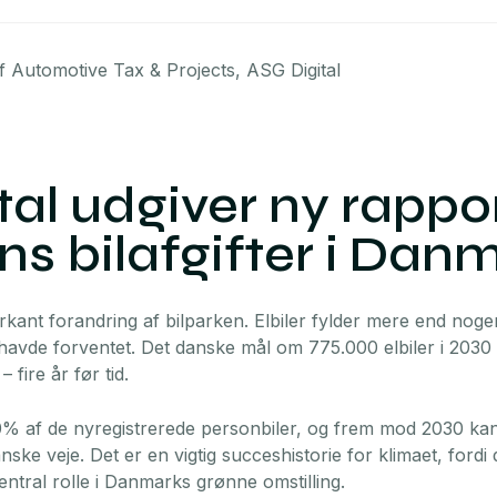
f Automotive Tax & Projects, ASG Digital
tal udgiver ny rappo
ns bilafgifter i Dan
kant forandring af bilparken. Elbiler fylder mere end noge
avde forventet. Det danske mål om 775.000 elbiler i 2030 b
– fire år før tid.
80% af de nyregistrerede personbiler, og frem mod 2030 k
nske veje. Det er en vigtig succeshistorie for klimaet, fordi
entral rolle i Danmarks grønne omstilling.