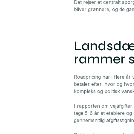
Det rejser et centralt spø
bliver grønnere, og de gam
Landsdæk
rammer 
Roadpricing har i flere år 
betaler efter, hvor og hv
kompleks og politisk vansk
I rapporten om vejafgifte
tage 5-6 år at etablere og 
gennemsnitlig afgiftsstignin