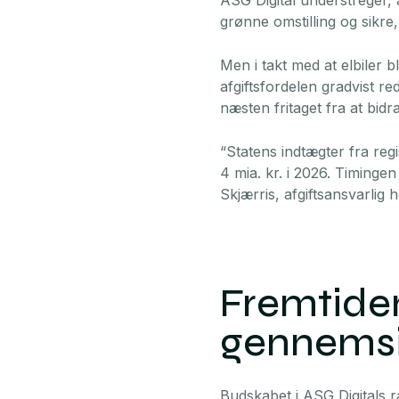
ASG Digital understreger, a
grønne omstilling og sikre,
Men i takt med at elbiler 
afgiftsfordelen gradvist r
næsten fritaget fra at bidra
“Statens indtægter fra regis
4 mia. kr. i 2026. Timingen
Skjærris, afgiftsansvarlig 
Fremtiden
gennemsi
Budskabet i ASG Digitals r