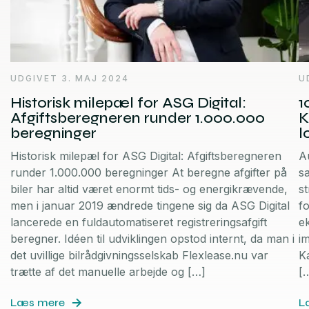
UDGIVET 3. MAJ 2024
U
Historisk milepæl for ASG Digital:
1
Afgiftsberegneren runder 1.000.000
K
beregninger
l
Historisk milepæl for ASG Digital: Afgiftsberegneren
A
runder 1.000.000 beregninger At beregne afgifter på
s
biler har altid været enormt tids- og energikrævende,
s
men i januar 2019 ændrede tingene sig da ASG Digital
f
lancerede en fuldautomatiseret registreringsafgift
ek
beregner. Idéen til udviklingen opstod internt, da man i
i
det uvillige bilrådgivningsselskab Flexlease.nu var
K
trætte af det manuelle arbejde og […]
[
Læs mere
L