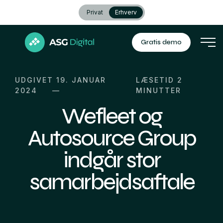
Privat
Erhverv
Gratis demo
UDGIVET 19. JANUAR
LÆSETID
2
2024
MINUTTER
Wefleet og
Autosource Group
indgår stor
samarbejdsaftale