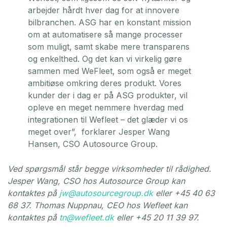
arbejder hårdt hver dag for at innovere
bilbranchen. ASG har en konstant mission
om at automatisere så mange processer
som muligt, samt skabe mere transparens
og enkelthed. Og det kan vi virkelig gøre
sammen med WeFleet, som også er meget
ambitiøse omkring deres produkt. Vores
kunder der i dag er på ASG produkter, vil
opleve en meget nemmere hverdag med
integrationen til Wefleet – det glæder vi os
meget over”, forklarer Jesper Wang
Hansen, CSO Autosource Group.
Ved spørgsmål står begge virksomheder til rådighed.
Jesper Wang, CSO hos Autosource Group kan
kontaktes på
jw@autosourcegroup.dk
eller +45 40 63
68 37. Thomas Nuppnau, CEO hos Wefleet kan
kontaktes på
tn@wefleet.dk
eller +45 20 11 39 97.