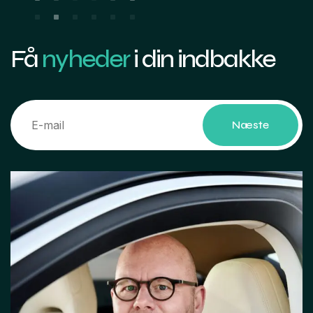
Få
nyheder
i din indbakke
Næste