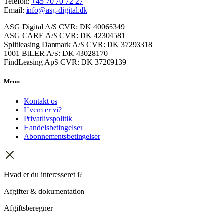
Telefon:
+45 70 70 72 27
Email:
info@asg-digital.dk
ASG Digital A/S CVR: DK 40066349
ASG CARE A/S CVR: DK 42304581
Splitleasing Danmark A/S CVR: DK 37293318
1001 BILER A/S: DK 43028170
FindLeasing ApS CVR: DK 37209139
Menu
Kontakt os
Hvem er vi?
Privatlivspolitik
Handelsbetingelser
Abonnementsbetingelser
Hvad er du interesseret i?
Afgifter & dokumentation
Afgiftsberegner