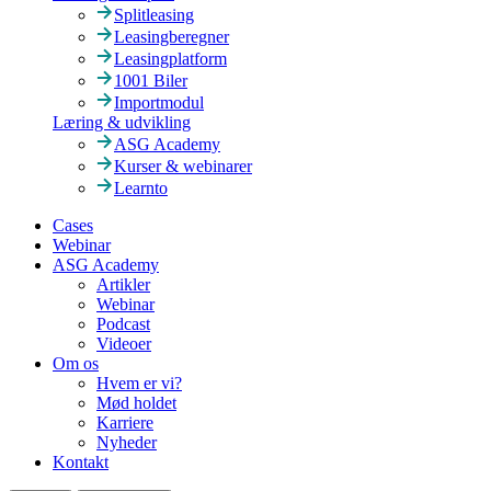
Splitleasing
Leasingberegner
Leasingplatform
1001 Biler
Importmodul
Læring & udvikling
ASG Academy
Kurser & webinarer
Learnto
Cases
Webinar
ASG Academy
Artikler
Webinar
Podcast
Videoer
Om os
Hvem er vi?
Mød holdet
Karriere
Nyheder
Kontakt