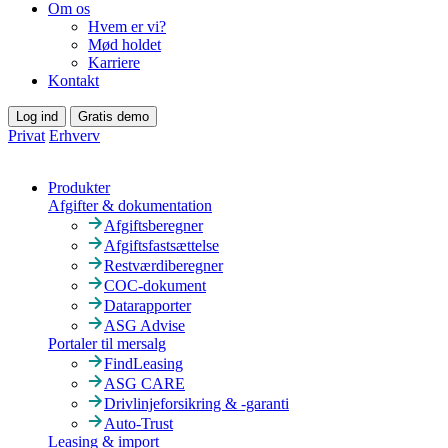
Om os
Hvem er vi?
Mød holdet
Karriere
Kontakt
Log ind
Gratis demo
Privat
Erhverv
Produkter
Afgifter & dokumentation
Afgiftsberegner
Afgiftsfastsættelse
Restværdiberegner
COC-dokument
Datarapporter
ASG Advise
Portaler til mersalg
FindLeasing
ASG CARE
Drivlinjeforsikring & -garanti
Auto-Trust
Leasing & import