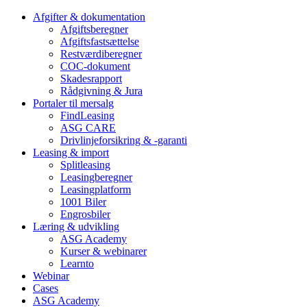
Afgifter & dokumentation
Afgiftsberegner
Afgiftsfastsættelse
Restværdiberegner
COC-dokument
Skadesrapport
Rådgivning & Jura
Portaler til mersalg
FindLeasing
ASG CARE
Drivlinjeforsikring & -garanti
Leasing & import
Splitleasing
Leasingberegner
Leasingplatform
1001 Biler
Engrosbiler
Læring & udvikling
ASG Academy
Kurser & webinarer
Learnto
Webinar
Cases
ASG Academy