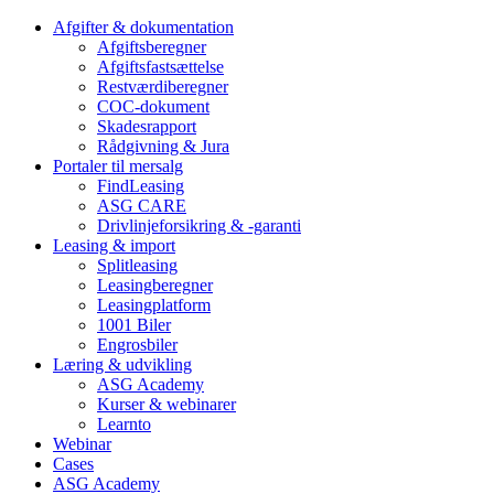
Afgifter & dokumentation
Afgiftsberegner
Afgiftsfastsættelse
Restværdiberegner
COC-dokument
Skadesrapport
Rådgivning & Jura
Portaler til mersalg
FindLeasing
ASG CARE
Drivlinjeforsikring & -garanti
Leasing & import
Splitleasing
Leasingberegner
Leasingplatform
1001 Biler
Engrosbiler
Læring & udvikling
ASG Academy
Kurser & webinarer
Learnto
Webinar
Cases
ASG Academy