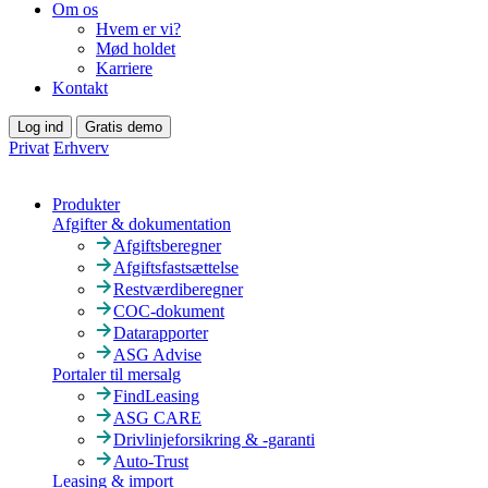
Om os
Hvem er vi?
Mød holdet
Karriere
Kontakt
Log ind
Gratis demo
Privat
Erhverv
Produkter
Afgifter & dokumentation
Afgiftsberegner
Afgiftsfastsættelse
Restværdiberegner
COC-dokument
Datarapporter
ASG Advise
Portaler til mersalg
FindLeasing
ASG CARE
Drivlinjeforsikring & -garanti
Auto-Trust
Leasing & import