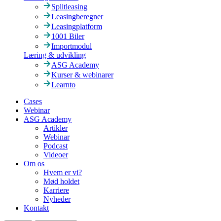
Splitleasing
Leasingberegner
Leasingplatform
1001 Biler
Importmodul
Læring & udvikling
ASG Academy
Kurser & webinarer
Learnto
Cases
Webinar
ASG Academy
Artikler
Webinar
Podcast
Videoer
Om os
Hvem er vi?
Mød holdet
Karriere
Nyheder
Kontakt