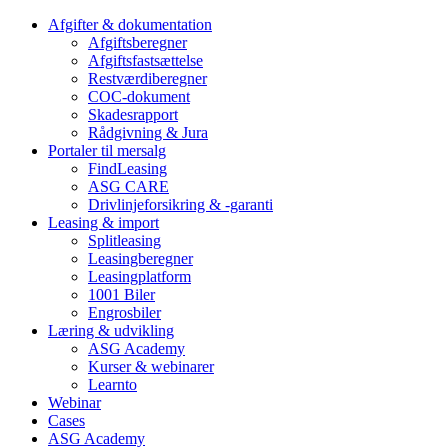
Afgifter & dokumentation
Afgiftsberegner
Afgiftsfastsættelse
Restværdiberegner
COC-dokument
Skadesrapport
Rådgivning & Jura
Portaler til mersalg
FindLeasing
ASG CARE
Drivlinjeforsikring & -garanti
Leasing & import
Splitleasing
Leasingberegner
Leasingplatform
1001 Biler
Engrosbiler
Læring & udvikling
ASG Academy
Kurser & webinarer
Learnto
Webinar
Cases
ASG Academy