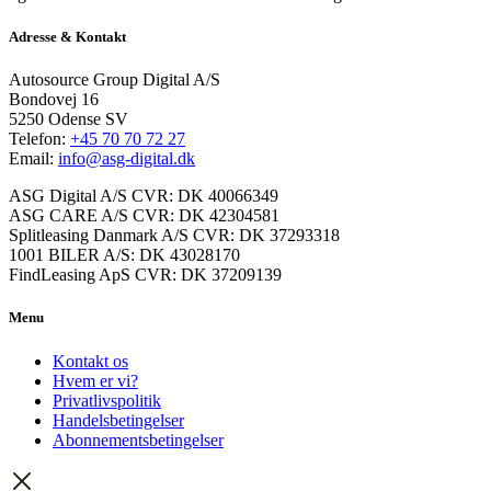
Adresse & Kontakt
Autosource Group Digital A/S
Bondovej 16
5250 Odense SV
Telefon:
+45 70 70 72 27
Email:
info@asg-digital.dk
ASG Digital A/S CVR: DK 40066349
ASG CARE A/S CVR: DK 42304581
Splitleasing Danmark A/S CVR: DK 37293318
1001 BILER A/S: DK 43028170
FindLeasing ApS CVR: DK 37209139
Menu
Kontakt os
Hvem er vi?
Privatlivspolitik
Handelsbetingelser
Abonnementsbetingelser