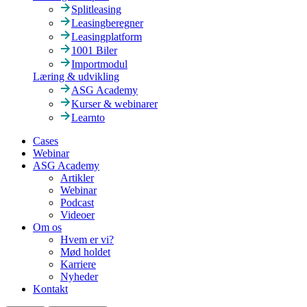
Splitleasing
Leasingberegner
Leasingplatform
1001 Biler
Importmodul
Læring & udvikling
ASG Academy
Kurser & webinarer
Learnto
Cases
Webinar
ASG Academy
Artikler
Webinar
Podcast
Videoer
Om os
Hvem er vi?
Mød holdet
Karriere
Nyheder
Kontakt