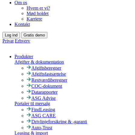
Om os
Hvem er vi?
Mød holdet
Karriere
Kontakt
Log ind
Gratis demo
Privat
Erhverv
Produkter
Afgifter & dokumentation
Afgiftsberegner
Afgiftsfastsættelse
Restværdiberegner
COC-dokument
Datarapporter
ASG Advise
Portaler til mersalg
FindLeasing
ASG CARE
Drivlinjeforsikring & -garanti
Auto-Trust
Leasing & import