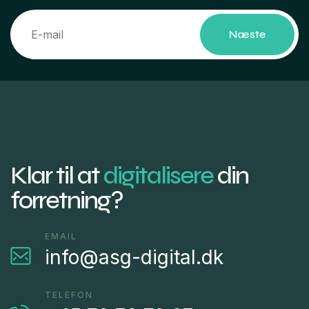
Næste
Klar til at
digitalisere
din
forretning?
EMAIL
info@asg-digital.dk
TELEFON