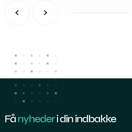
Få
nyheder
i din indbakke