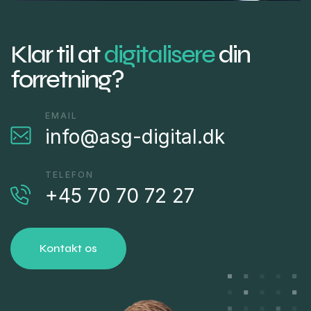
Klar til at
digitalisere
din
forretning?
EMAIL
info@asg-digital.dk
TELEFON
+45 70 70 72 27
Kontakt os