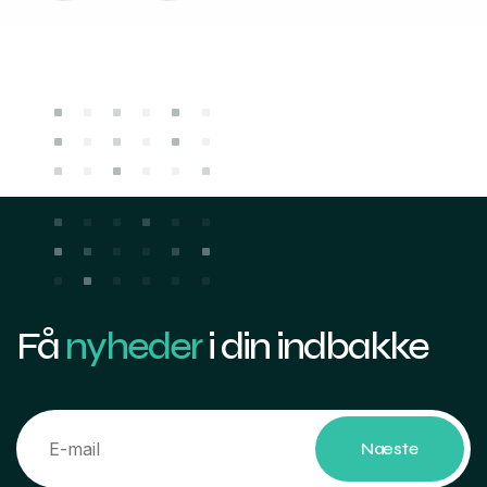
Få
nyheder
i din indbakke
Næste