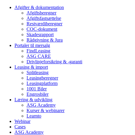
Afgifter & dokumentation
Afgiftsberegner
Afgiftsfastsættelse
Restværdiberegner
COC-dokument
Skadesrapport
Rådgivning & Jura
Portaler til mersalg
FindLeasing
ASG CARE
Drivlinjeforsikring & -garanti
Leasing & import
Splitleasing
Leasingberegner
Leasingplatform
1001 Biler
Engrosbiler
Læring & udvikling
ASG Academy
Kurser & webinarer
Learnto
Webinar
Cases
ASG Academy