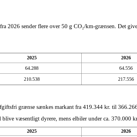
ra 2026 sender flere over 50 g CO₂/km-grænsen. Det giver
2025
2026
64.288
64.556
210.538
217.556
iftsfri grænse sænkes markant fra 419.344 kr. til 366.266
 blive væsentligt dyrere, mens elbiler under ca. 370.000 kr.
2025
2026