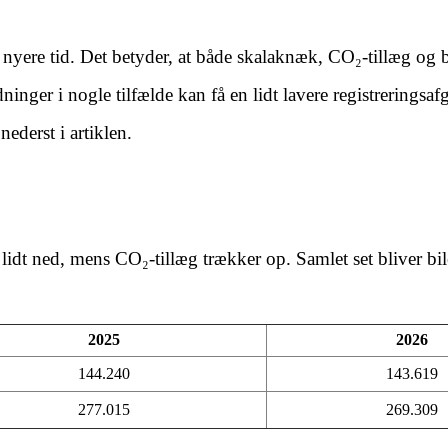
 nyere tid. Det betyder, at både skalaknæk, CO₂-tillæg og b
inger i nogle tilfælde kan få en lidt lavere registreringsafg
ederst i artiklen.
lidt ned, mens CO₂-tillæg trækker op. Samlet set bliver bil
2025
2026
144.240
143.619
277.015
269.309