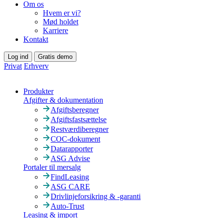
Om os
Hvem er vi?
Mød holdet
Karriere
Kontakt
Log ind
Gratis demo
Privat
Erhverv
Produkter
Afgifter & dokumentation
Afgiftsberegner
Afgiftsfastsættelse
Restværdiberegner
COC-dokument
Datarapporter
ASG Advise
Portaler til mersalg
FindLeasing
ASG CARE
Drivlinjeforsikring & -garanti
Auto-Trust
Leasing & import