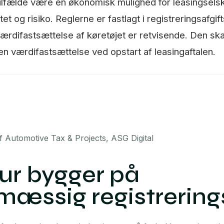
e tilfælde være en økonomisk mulighed for leasingsel
 og risiko. Reglerne er fastlagt i registreringsafgif
ærdifastsættelse af køretøjet er retvisende. Den ska
n værdifastsættelse ved opstart af leasingaftalen.
f Automotive Tax & Projects, ASG Digital
tur bygger på
mæssig registrering