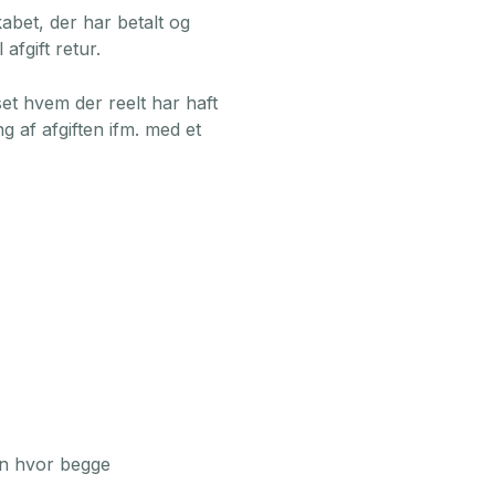
kabet, der har betalt og
 afgift retur.
nset hvem der reelt har haft
g af afgiften ifm. med et
un hvor begge