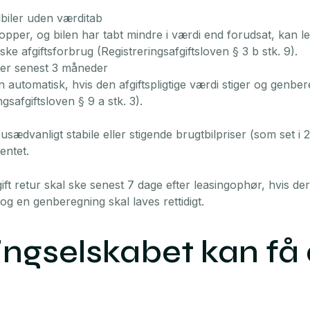
lbiler uden værditab
topper, og bilen har tabt mindre i værdi end forudsat, kan
ske afgiftsforbrug (Registreringsafgiftsloven § 3 b stk. 9).
ter senest 3 måneder
 automatisk, hvis den afgiftspligtige værdi stiger og genbe
ngsafgiftsloven § 9 a stk. 3).
usædvanligt stabile eller stigende brugtbilpriser (som set i 2
entet.
 retur skal ske senest 7 dage efter leasingophør, hvis der
g en genberegning skal laves rettidigt.
ingselskabet kan få 