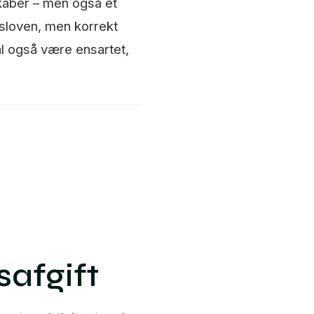
skaber – men også et
tsloven, men korrekt
l også være ensartet,
safgift