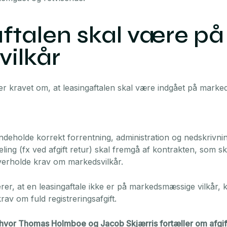
ftalen skal være på
ilkår
 er kravet om, at leasingaftalen skal være indgået på marke
ndeholde korrekt forrentning, administration og nedskrivni
ling (fx ved afgift retur) skal fremgå af kontrakten, som s
verholde krav om markedsvilkår.
er, at en leasingaftale ikke er på markedsmæssige vilkår, ka
v om fuld registreringsafgift.
 hvor Thomas Holmboe og Jacob Skjærris fortæller om afgif