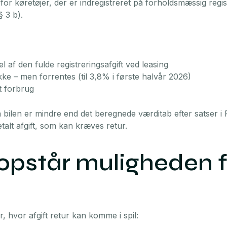
for køretøjer, der er indregistreret på forholdsmæssig regist
§ 3 b).
l af den fulde registreringsafgift ved leasing
ikke – men forrentes (til 3,8% i første halvår 2026)
t forbrug
å bilen er mindre end det beregnede værditab efter satser i R
alt afgift, som kan kræves retur.
opstår muligheden fo
er, hvor afgift retur kan komme i spil: