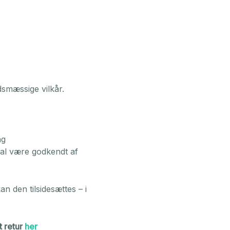
dsmæssige vilkår.
ng
kal være godkendt af
n den tilsidesættes – i
t retur
her