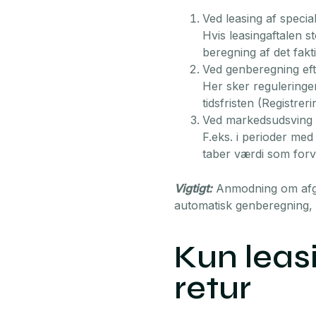
Ved leasing af specia
Hvis leasingaftalen s
beregning af det fakti
Ved genberegning ef
Her sker reguleringen
tidsfristen (Registreri
Ved markedsudsving
F.eks. i perioder med 
taber værdi som forv
Vigtigt:
Anmodning om afgift
automatisk genberegning, o
Kun leas
retur