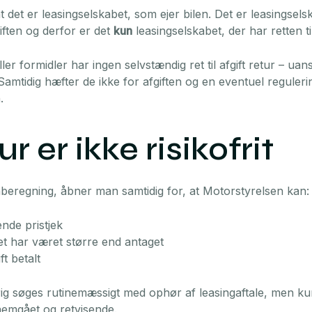
at det er leasingselskabet, som ejer bilen. Det er leasingsels
iften og derfor er det
kun
leasingselskabet, der har retten til
ler formidler har ingen selvstændig ret til afgift retur – ua
amtidig hæfter de ikke for afgiften og en eventuel regulerin
.
ur er ikke risikofrit
regning, åbner man samtidig for, at Motorstyrelsen kan:
ende pristjek
et har været større end antaget
t betalt
drig søges rutinemæssigt med ophør af leasingaftale, men k
nemgået og retvisende.