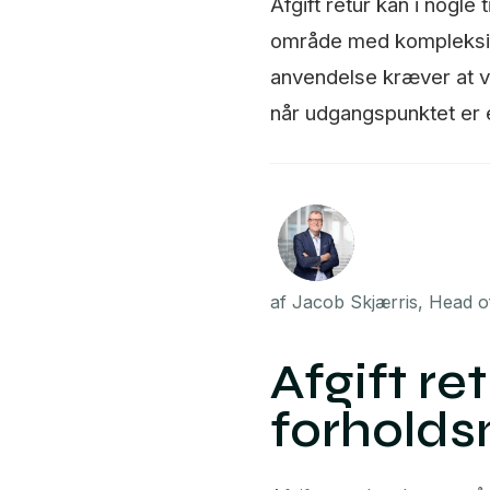
Afgift retur kan i nogl
område med kompleksitet
anvendelse kræver at v
når udgangspunktet er e
af Jacob Skjærris, Head o
Afgift re
forholds