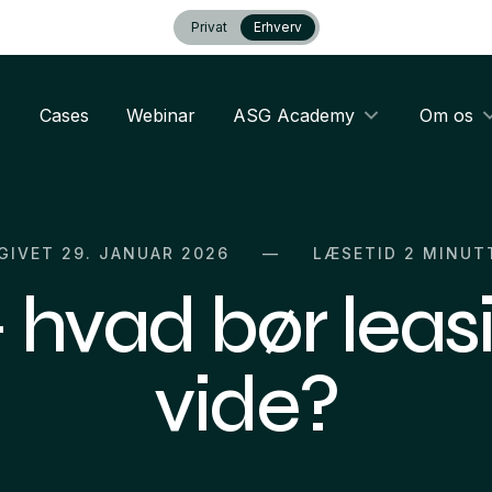
Privat
Erhverv
Cases
Webinar
ASG Academy
Om os
GIVET 29. JANUAR 2026
LÆSETID
2 MINUT
 – hvad bør lea
vide?