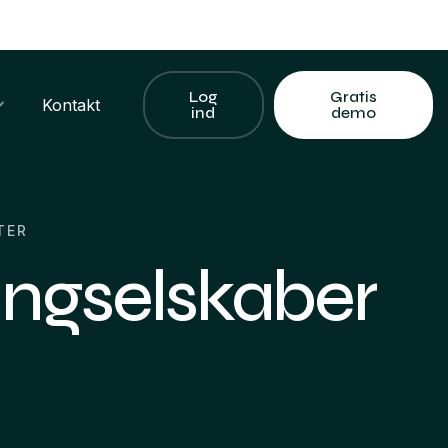
Log
Gratis
Kontakt
ind
demo
TER
singselskaber