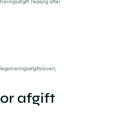
reringsafgift (leasing efter
egistreringsafgiftsloven,
r afgift