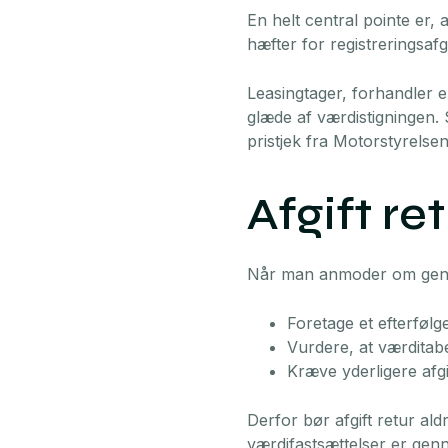
En helt central pointe er, 
hæfter for registreringsafg
Leasingtager, forhandler el
glæde af værdistigningen. S
pristjek fra Motorstyrelsen
Afgift ret
Når man anmoder om genbe
Foretage et efterfølg
Vurdere, at værditab
Kræve yderligere afgif
Derfor bør afgift retur al
værdifastsættelser er gen