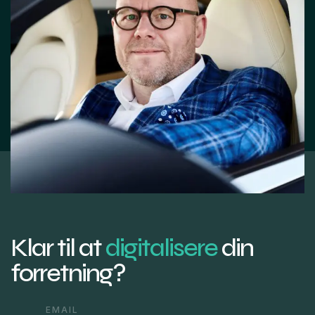
Klar til at
digitalisere
din
forretning?
EMAIL