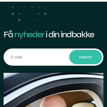
Få
nyheder
i din indbakke
Næste