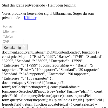
Start din gratis prøveperiode - Helt uden binding
Vores produkter henvender sig til bilbranchen. Søger du som
privatkunde –
Klik her
Kontakt mig
document.addEventListener('DOMContentLoaded', function() {
const priceMap = { "Basis": "929", "Basis+": "1749", "Standard":
"3299", "Standard+": "6699", "Enterprise": "12599",
"Enterprise+": "17999" }; const reportsMap = { "Basis": "5
rapporter", "Basis+": "10 rapporter", "Standard": "20 rapporter",
"Standard+": "45 rapporter", "Enterprise": "90 rapporter",
"Enterprise+": "135 rapporter" };
document.querySelectorAll('form.wpcf7-
form').forEach(function(form){ const planRadios =
form.querySelectorAll('input[type="radio"][name="plan"]'); const
priceField = form.querySelector('#price'); const reportsField =
form.querySelector('#reports'); if (!planRadios.length || !priceField ||
!reportsField) return; function updateFields() { const selected =