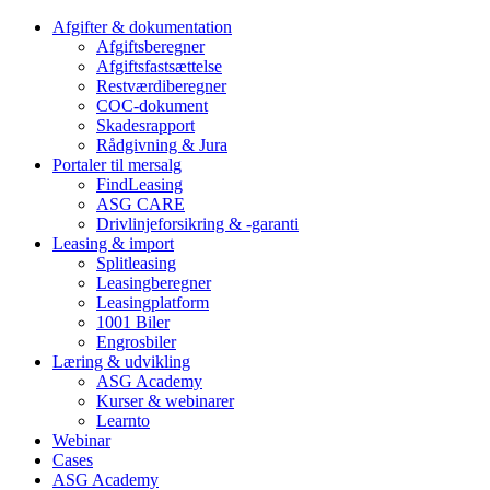
Afgifter & dokumentation
Afgiftsberegner
Afgiftsfastsættelse
Restværdiberegner
COC-dokument
Skadesrapport
Rådgivning & Jura
Portaler til mersalg
FindLeasing
ASG CARE
Drivlinjeforsikring & -garanti
Leasing & import
Splitleasing
Leasingberegner
Leasingplatform
1001 Biler
Engrosbiler
Læring & udvikling
ASG Academy
Kurser & webinarer
Learnto
Webinar
Cases
ASG Academy