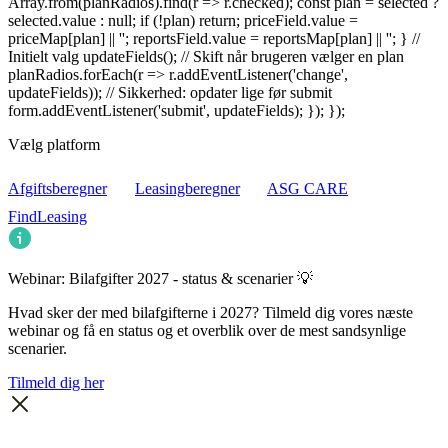
Array.from(planRadios).find(r => r.checked); const plan = selected ?
selected.value : null; if (!plan) return; priceField.value =
priceMap[plan] || ''; reportsField.value = reportsMap[plan] || ''; } //
Initielt valg updateFields(); // Skift når brugeren vælger en plan
planRadios.forEach(r => r.addEventListener('change',
updateFields)); // Sikkerhed: opdater lige før submit
form.addEventListener('submit', updateFields); }); });
Vælg platform
Afgiftsberegner
Leasingberegner
ASG CARE
FindLeasing
Webinar: Bilafgifter 2027 - status & scenarier 💡
Hvad sker der med bilafgifterne i 2027? Tilmeld dig vores næste
webinar og få en status og et overblik over de mest sandsynlige
scenarier.
Tilmeld dig her