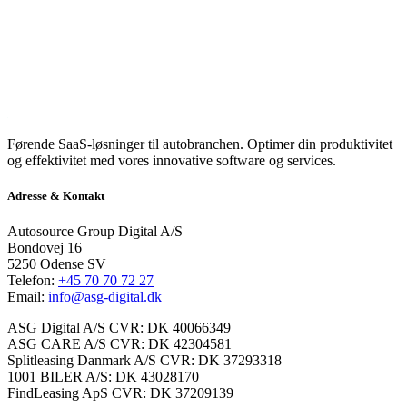
Førende SaaS-løsninger til autobranchen. Optimer din produktivitet
og effektivitet med vores innovative software og services.
Adresse & Kontakt
Autosource Group Digital A/S
Bondovej 16
5250 Odense SV
Telefon:
+45 70 70 72 27
Email:
info@asg-digital.dk
ASG Digital A/S CVR: DK 40066349
ASG CARE A/S CVR: DK 42304581
Splitleasing Danmark A/S CVR: DK 37293318
1001 BILER A/S: DK 43028170
FindLeasing ApS CVR: DK 37209139