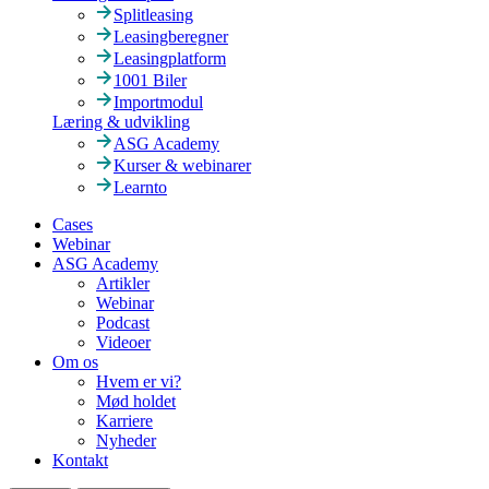
Splitleasing
Leasingberegner
Leasingplatform
1001 Biler
Importmodul
Læring & udvikling
ASG Academy
Kurser & webinarer
Learnto
Cases
Webinar
ASG Academy
Artikler
Webinar
Podcast
Videoer
Om os
Hvem er vi?
Mød holdet
Karriere
Nyheder
Kontakt