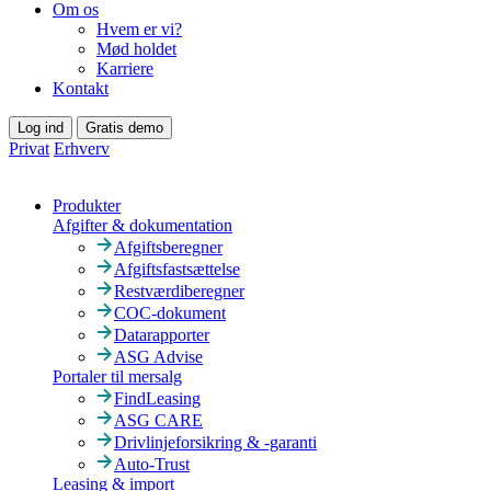
Om os
Hvem er vi?
Mød holdet
Karriere
Kontakt
Log ind
Gratis demo
Privat
Erhverv
Produkter
Afgifter & dokumentation
Afgiftsberegner
Afgiftsfastsættelse
Restværdiberegner
COC-dokument
Datarapporter
ASG Advise
Portaler til mersalg
FindLeasing
ASG CARE
Drivlinjeforsikring & -garanti
Auto-Trust
Leasing & import