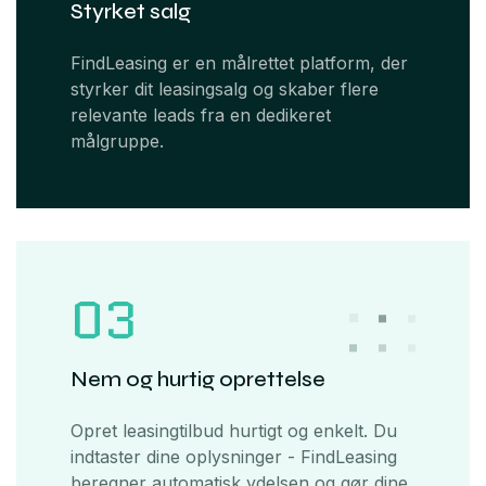
Styrket salg
FindLeasing er en målrettet platform, der
styrker dit leasingsalg og skaber flere
relevante leads fra en dedikeret
målgruppe.
03
Nem og hurtig oprettelse
Opret leasingtilbud hurtigt og enkelt. Du
indtaster dine oplysninger - FindLeasing
beregner automatisk ydelsen og gør dine