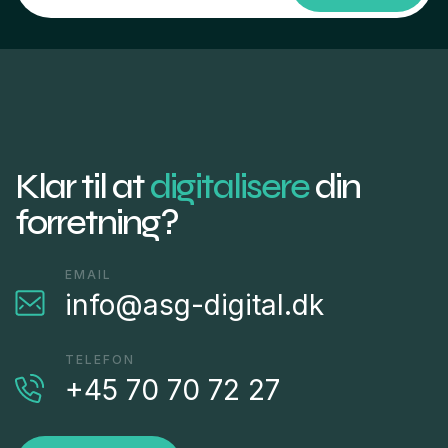
Klar til at
digitalisere
din
forretning?
EMAIL
info@asg-digital.dk
TELEFON
+45 70 70 72 27