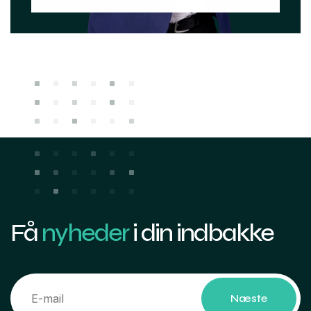
Få
nyheder
i din indbakke
Næste