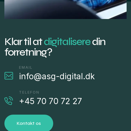
Klar til at
digitalisere
din
forretning?
EMAIL
info@asg-digital.dk
TELEFON
+45 70 70 72 27
Kontakt os