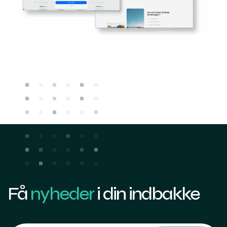
Få
nyheder
i din indbakke