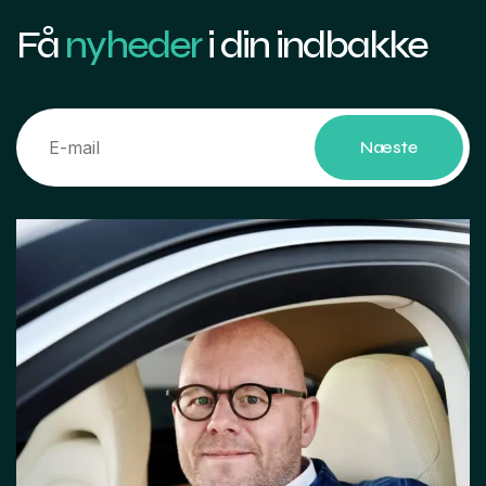
Få
nyheder
i din indbakke
Næste