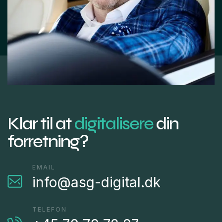
Klar til at
digitalisere
din
forretning?
EMAIL
info@asg-digital.dk
TELEFON