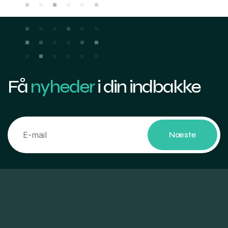
Få
nyheder
i din indbakke
Næste