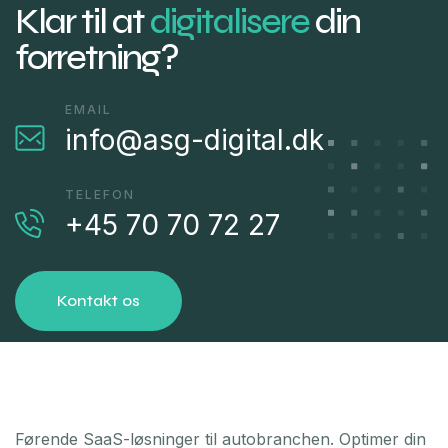
Klar til at
digitalisere
din
forretning?
EMAIL
info@asg-digital.dk
TELEFON
+45 70 70 72 27
Kontakt os
Førende SaaS-løsninger til autobranchen. Optimer din