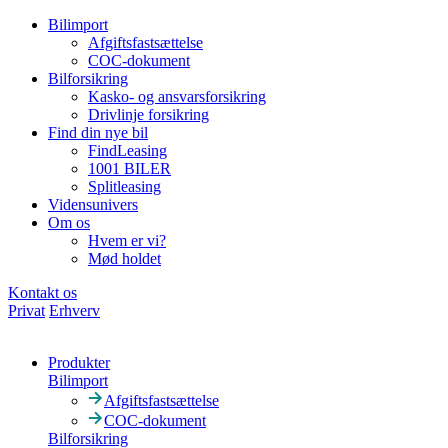
Bilimport
Afgiftsfastsættelse
COC-dokument
Bilforsikring
Kasko- og ansvarsforsikring
Drivlinje forsikring
Find din nye bil
FindLeasing
1001 BILER
Splitleasing
Vidensunivers
Om os
Hvem er vi?
Mød holdet
Kontakt os
Privat
Erhverv
Produkter
Bilimport
Afgiftsfastsættelse
COC-dokument
Bilforsikring