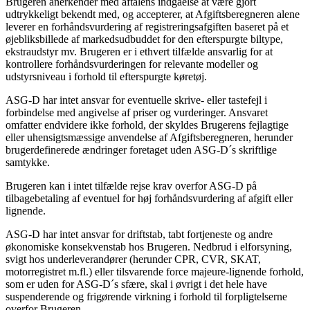
Brugeren anerkender med aftalens indgåelse at være gjort
udtrykkeligt bekendt med, og accepterer, at Afgiftsberegneren alene
leverer en forhåndsvurdering af registreringsafgiften baseret på et
øjebliksbillede af markedsudbuddet for den efterspurgte biltype,
ekstraudstyr mv. Brugeren er i ethvert tilfælde ansvarlig for at
kontrollere forhåndsvurderingen for relevante modeller og
udstyrsniveau i forhold til efterspurgte køretøj.
ASG-D har intet ansvar for eventuelle skrive- eller tastefejl i
forbindelse med angivelse af priser og vurderinger. Ansvaret
omfatter endvidere ikke forhold, der skyldes Brugerens fejlagtige
eller uhensigtsmæssige anvendelse af Afgiftsberegneren, herunder
brugerdefinerede ændringer foretaget uden ASG-D´s skriftlige
samtykke.
Brugeren kan i intet tilfælde rejse krav overfor ASG-D på
tilbagebetaling af eventuel for høj forhåndsvurdering af afgift eller
lignende.
ASG-D har intet ansvar for driftstab, tabt fortjeneste og andre
økonomiske konsekvenstab hos Brugeren. Nedbrud i elforsyning,
svigt hos underleverandører (herunder CPR, CVR, SKAT,
motorregistret m.fl.) eller tilsvarende force majeure-lignende forhold,
som er uden for ASG-D´s sfære, skal i øvrigt i det hele have
suspenderende og frigørende virkning i forhold til forpligtelserne
overfor Brugeren.