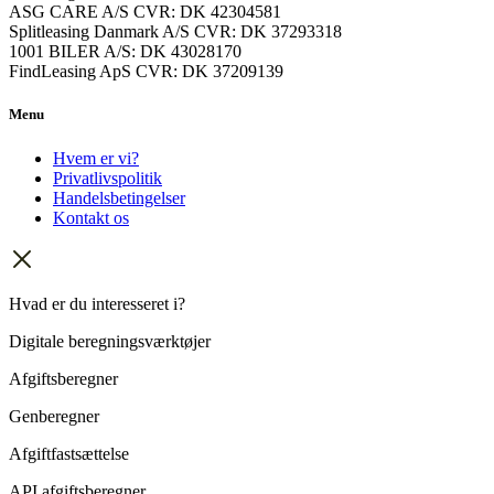
ASG CARE A/S CVR: DK 42304581
Splitleasing Danmark A/S CVR: DK 37293318
1001 BILER A/S: DK 43028170
FindLeasing ApS CVR: DK 37209139
Menu
Hvem er vi?
Privatlivspolitik
Handelsbetingelser
Kontakt os
Hvad er du interesseret i?
Digitale beregningsværktøjer
Afgiftsberegner
Genberegner
Afgiftfastsættelse
API afgiftsberegner