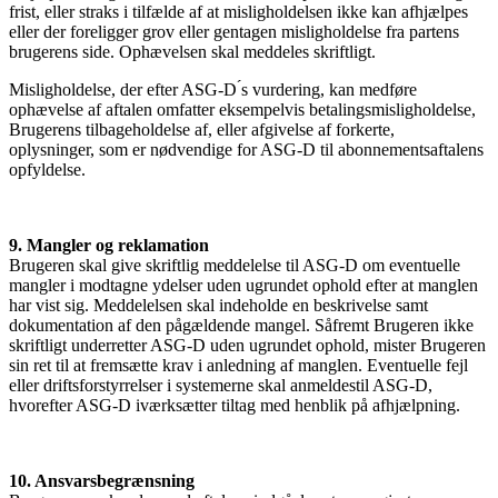
frist, eller straks i tilfælde af at misligholdelsen ikke kan afhjælpes
eller der foreligger grov eller gentagen misligholdelse fra partens
brugerens side. Ophævelsen skal meddeles skriftligt.
Misligholdelse, der efter ASG-D ́s vurdering, kan medføre
ophævelse af aftalen omfatter eksempelvis betalingsmisligholdelse,
Brugerens tilbageholdelse af, eller afgivelse af forkerte,
oplysninger, som er nødvendige for ASG-D til abonnementsaftalens
opfyldelse.
9. Mangler og reklamation
Brugeren skal give skriftlig meddelelse til ASG-D om eventuelle
mangler i modtagne ydelser uden ugrundet ophold efter at manglen
har vist sig. Meddelelsen skal indeholde en beskrivelse samt
dokumentation af den pågældende mangel. Såfremt Brugeren ikke
skriftligt underretter ASG-D uden ugrundet ophold, mister Brugeren
sin ret til at fremsætte krav i anledning af manglen. Eventuelle fejl
eller driftsforstyrrelser i systemerne skal anmeldestil ASG-D,
hvorefter ASG-D iværksætter tiltag med henblik på afhjælpning.
10. Ansvarsbegrænsning