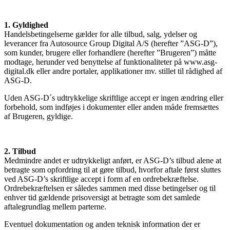
1. Gyldighed
Handelsbetingelserne gælder for alle tilbud, salg, ydelser og
leverancer fra Autosource Group Digital A/S (herefter ”ASG-D”),
som kunder, brugere eller forhandlere (herefter ”Brugeren”) måtte
modtage, herunder ved benyttelse af funktionaliteter på www.asg-
digital.dk eller andre portaler, applikationer mv. stillet til rådighed af
ASG-D.
Uden ASG-D´s udtrykkelige skriftlige accept er ingen ændring eller
forbehold, som indføjes i dokumenter eller anden måde fremsættes
af Brugeren, gyldige.
2. Tilbud
Medmindre andet er udtrykkeligt anført, er ASG-D’s tilbud alene at
betragte som opfordring til at gøre tilbud, hvorfor aftale først sluttes
ved ASG-D’s skriftlige accept i form af en ordrebekræftelse.
Ordrebekræftelsen er således sammen med disse betingelser og til
enhver tid gældende prisoversigt at betragte som det samlede
aftalegrundlag mellem parterne.
Eventuel dokumentation og anden teknisk information der er