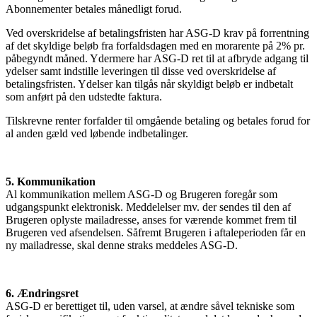
Abonnementer betales månedligt forud.
Ved overskridelse af betalingsfristen har ASG-D krav på forrentning
af det skyldige beløb fra forfaldsdagen med en morarente på 2% pr.
påbegyndt måned. Ydermere har ASG-D ret til at afbryde adgang til
ydelser samt indstille leveringen til disse ved overskridelse af
betalingsfristen. Ydelser kan tilgås når skyldigt beløb er indbetalt
som anført på den udstedte faktura.
Tilskrevne renter forfalder til omgående betaling og betales forud for
al anden gæld ved løbende indbetalinger.
5. Kommunikation
Al kommunikation mellem ASG-D og Brugeren foregår som
udgangspunkt elektronisk. Meddelelser mv. der sendes til den af
Brugeren oplyste mailadresse, anses for værende kommet frem til
Brugeren ved afsendelsen. Såfremt Brugeren i aftaleperioden får en
ny mailadresse, skal denne straks meddeles ASG-D.
6. Ændringsret
ASG-D er berettiget til, uden varsel, at ændre såvel tekniske som