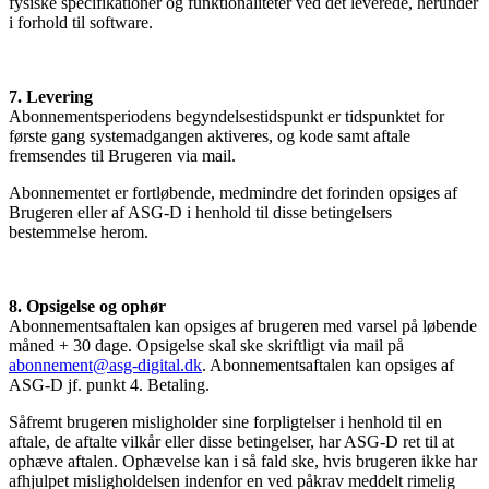
fysiske specifikationer og funktionaliteter ved det leverede, herunder
i forhold til software.
7. Levering
Abonnementsperiodens begyndelsestidspunkt er tidspunktet for
første gang systemadgangen aktiveres, og kode samt aftale
fremsendes til Brugeren via mail.
Abonnementet er fortløbende, medmindre det forinden opsiges af
Brugeren eller af ASG-D i henhold til disse betingelsers
bestemmelse herom.
8. Opsigelse og ophør
Abonnementsaftalen kan opsiges af brugeren med varsel på løbende
måned + 30 dage. Opsigelse skal ske skriftligt via mail på
abonnement@asg-digital.dk
. Abonnementsaftalen kan opsiges af
ASG-D jf. punkt 4. Betaling.
Såfremt brugeren misligholder sine forpligtelser i henhold til en
aftale, de aftalte vilkår eller disse betingelser, har ASG-D ret til at
ophæve aftalen. Ophævelse kan i så fald ske, hvis brugeren ikke har
afhjulpet misligholdelsen indenfor en ved påkrav meddelt rimelig