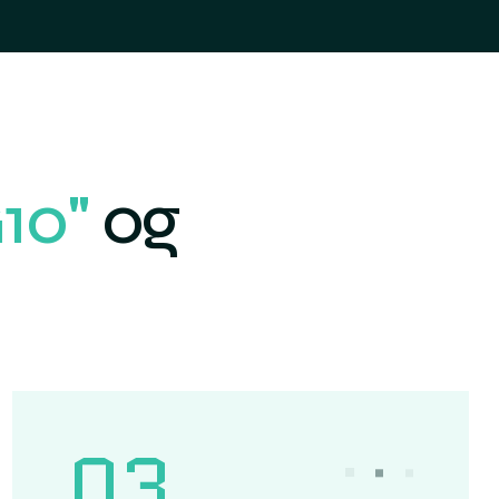
10"
og
03