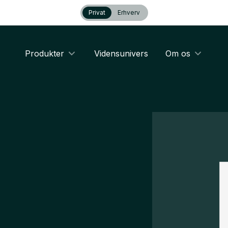
Privat
Erhverv
Produkter
Vidensunivers
Om os