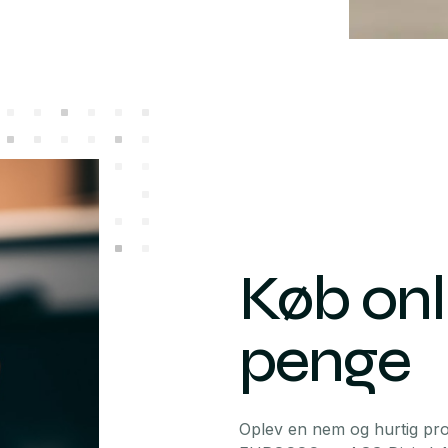
Køb onl
penge
Oplev en nem og hurtig pr