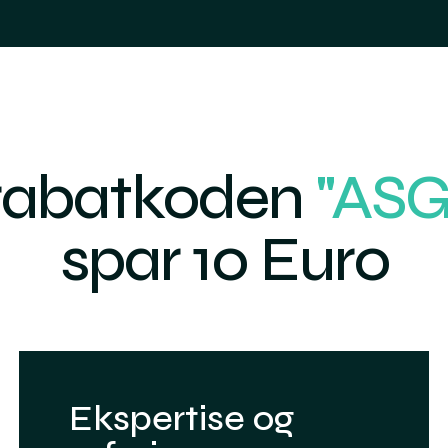
rabatkoden
"ASG
spar 10 Euro
Ekspertise og