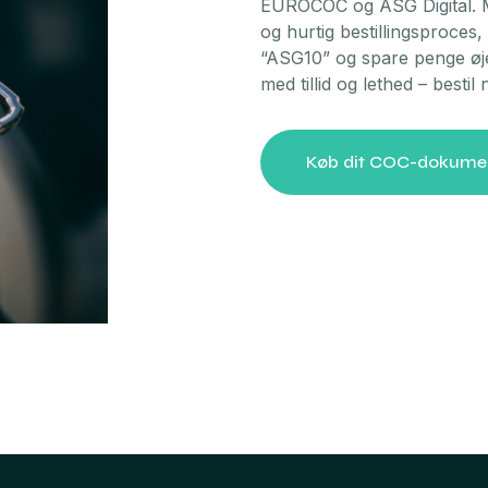
EUROCOC og ASG Digital. M
og hurtig bestillingsproce
“ASG10” og spare penge øjebl
med tillid og lethed – besti
Køb dit COC-dokume