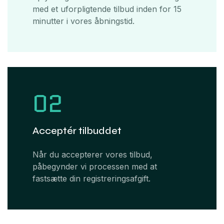
med et uforpligtende tilbud inden for 15
minutter i vores åbningstid.​
02
Acceptér tilbuddet
Når du accepterer vores tilbud,
påbegynder vi processen med at
fastsætte din registreringsafgift.​