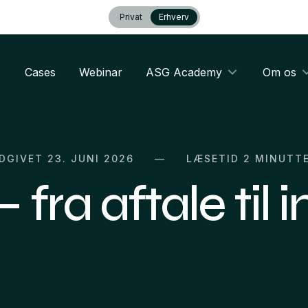
Privat
Erhverv
Cases
Webinar
ASG Academy
Om os
DGIVET 23. JUNI 2026
LÆSETID
2 MINUTT
 fra aftale til 