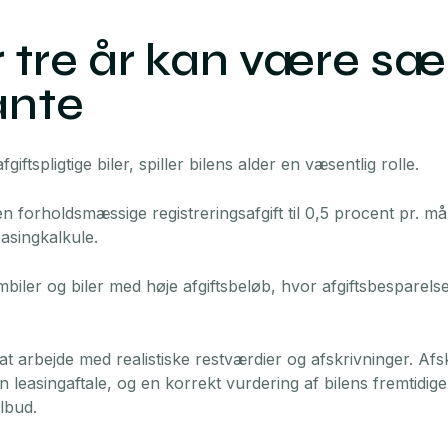
r tre år kan være sær
ante
giftspligtige biler, spiller bilens alder en væsentlig rolle.
n forholdsmæssige registreringsafgift til 0,5 procent pr. må
easingkalkule.
biler og biler med høje afgiftsbeløb, hvor afgiftsbesparels
at arbejde med realistiske restværdier og afskrivninger. Af
n leasingaftale, og en korrekt vurdering af bilens fremtidige
ilbud.