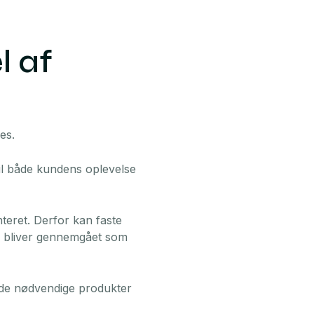
l af
es.
 til både kundens oplevelse
teret. Derfor kan faste
ser bliver gennemgået som
 de nødvendige produkter