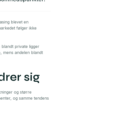
easing blevet en
arkedet følger ikke
blandt private ligger
e, mens andelen blandt
rer sig
ninger og større
ementer, og samme tendens