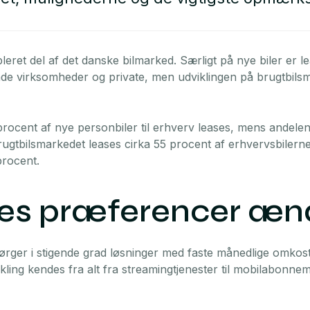
leret del af det danske bilmarked. Særligt på nye biler er l
åde virksomheder og private, men udviklingen på brugtbilsm
procent af nye personbiler til erhverv leases, mens andelen 
ugtbilsmarkedet leases cirka 55 procent af erhvervsbilern
procent.
es præferencer ænd
rger i stigende grad løsninger med faste månedlige omkost
kling kendes fra alt fra streamingtjenester til mobilabonn