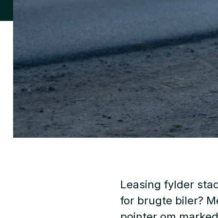
Leasing fylder stad
for brugte biler? M
pointer om marked