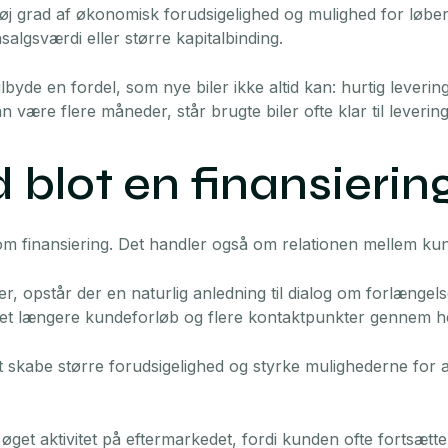
j grad af økonomisk forudsigelighed og mulighed for løbend
algsværdi eller større kapitalbinding.
ilbyde en fordel, som nye biler ikke altid kan: hurtig leveri
kan være flere måneder, står brugte biler ofte klar til leverin
 blot en finansieri
om finansiering. Det handler også om relationen mellem ku
r, opstår der en naturlig anledning til dialog om forlængels
or et længere kundeforløb og flere kontaktpunkter gennem h
t skabe større forudsigelighed og styrke mulighederne for 
 øget aktivitet på eftermarkedet, fordi kunden ofte fortsætt