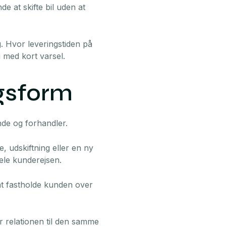
e at skifte bil uden at
ng. Hvor leveringstiden på
g med kort varsel.
ngsform
nde og forhandler.
e, udskiftning eller en ny
ele kunderejsen.
at fastholde kunden over
er relationen til den samme